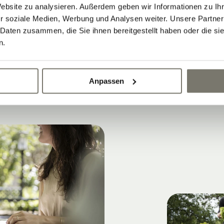
Website zu analysieren. Außerdem geben wir Informationen zu I
nterrasse
unter den Glyzinien erleben.
r soziale Medien, Werbung und Analysen weiter. Unsere Partner
 Daten zusammen, die Sie ihnen bereitgestellt haben oder die s
n.
 genießen
Anpassen