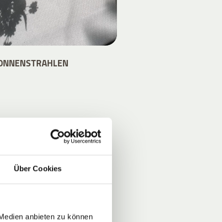
SONNENSTRAHLEN
S
Über Cookies
von
en
 Medien anbieten zu können