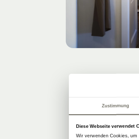
VOM G
Zustimmung
Ein blühender
unserem
Wei
Diese Webseite verwendet 
Gespräche: Uns
Wir verwenden Cookies, um I