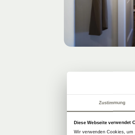
VOM G
Zustimmung
Ein blühender
unserem
Wei
Diese Webseite verwendet 
Gespräche: Uns
Wir verwenden Cookies, um I