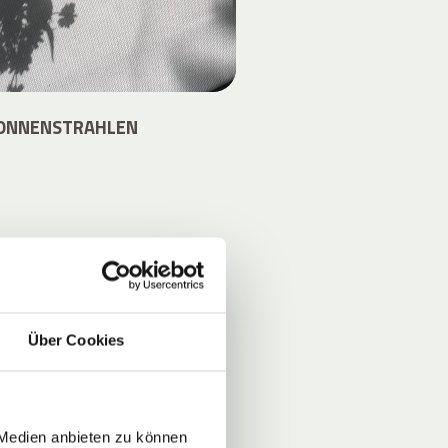
SONNENSTRAHLEN
S
Über Cookies
von
en
 Medien anbieten zu können