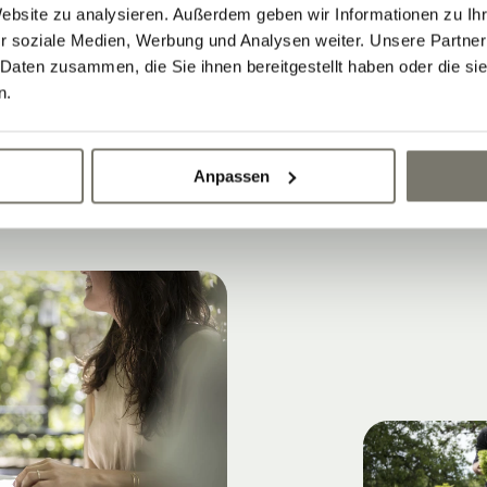
Website zu analysieren. Außerdem geben wir Informationen zu I
nterrasse
unter den Glyzinien erleben.
r soziale Medien, Werbung und Analysen weiter. Unsere Partner
 Daten zusammen, die Sie ihnen bereitgestellt haben oder die s
n.
 genießen
Anpassen