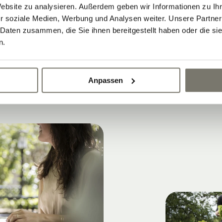
Website zu analysieren. Außerdem geben wir Informationen zu I
nterrasse
unter den Glyzinien erleben.
r soziale Medien, Werbung und Analysen weiter. Unsere Partner
 Daten zusammen, die Sie ihnen bereitgestellt haben oder die s
n.
 genießen
Anpassen