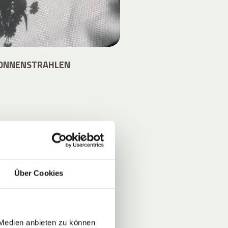
SONNENSTRAHLEN
S
Über Cookies
von
en
 Medien anbieten zu können