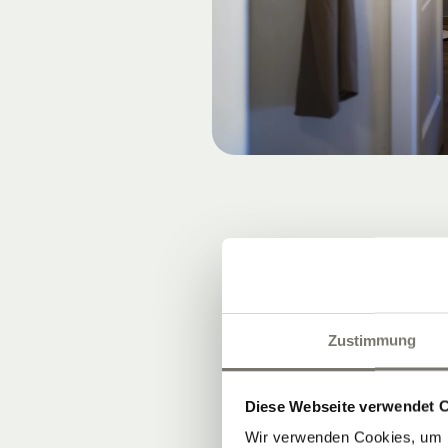
VOM G
Zustimmung
Ein blühender
unserem
Wei
Diese Webseite verwendet 
Gespräche: Uns
Wir verwenden Cookies, um I