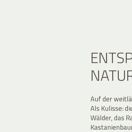
ENTS
NATU
Auf der weitlä
Als Kulisse: d
Wälder, das R
Kastanienbau