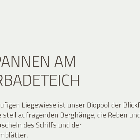
PANNEN AM
RBADETEICH
ufigen Liegewiese ist unser Biopool der Blick
ie steil aufragenden Berghänge, die Reben un
ascheln des Schilfs und der
mblätter.