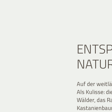
ENTS
NATU
Auf der weitlä
Als Kulisse: d
Wälder, das R
Kastanienbau