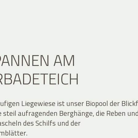
PANNEN AM
RBADETEICH
ufigen Liegewiese ist unser Biopool der Blick
ie steil aufragenden Berghänge, die Reben un
ascheln des Schilfs und der
mblätter.