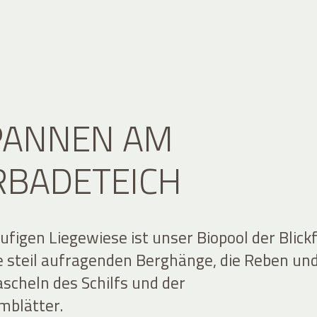
PANNEN AM
RBADETEICH
ufigen Liegewiese ist unser Biopool der Blick
ie steil aufragenden Berghänge, die Reben un
ascheln des Schilfs und der
mblätter.