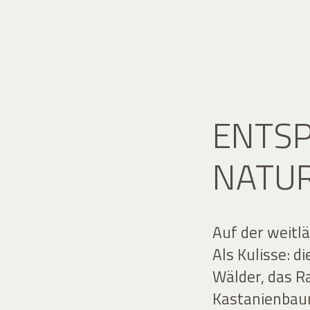
ENTS
NATU
Auf der weitlä
Als Kulisse: d
Wälder, das R
Kastanienbau