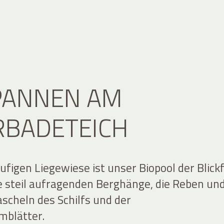
PANNEN AM
RBADETEICH
ufigen Liegewiese ist unser Biopool der Blick
ie steil aufragenden Berghänge, die Reben un
ascheln des Schilfs und der
mblätter.