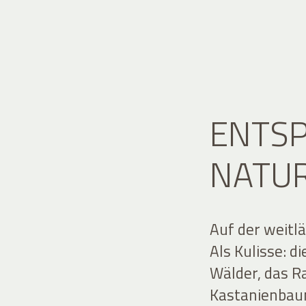
ENTS
NATU
Auf der weitlä
Als Kulisse: d
Wälder, das R
Kastanienbau