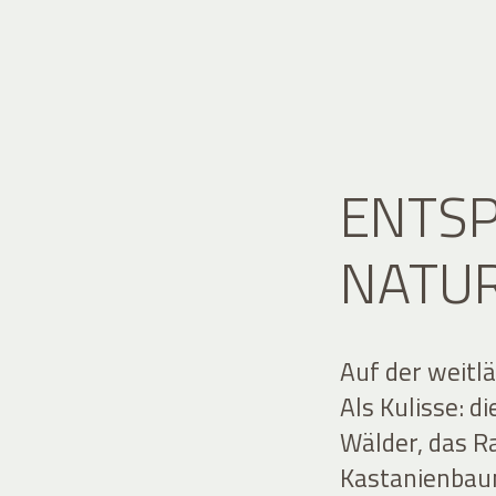
ENTS
NATU
Auf der weitlä
Als Kulisse: d
Wälder, das R
Kastanienbau