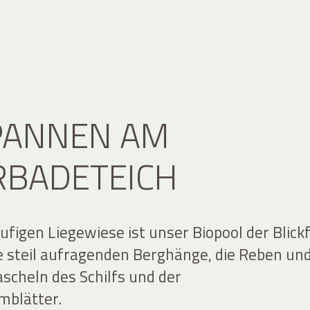
PANNEN AM
RBADETEICH
ufigen Liegewiese ist unser Biopool der Blick
ie steil aufragenden Berghänge, die Reben un
ascheln des Schilfs und der
mblätter.