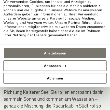
Wir verwenden Cookies, um Inhalte und Anzeigen zu
personalisieren, Funktionen für soziale Medien anbieten zu
können und die Zugriffe auf unsere Website zu analysieren.
Außerdem geben wir Informationen zu Ihrer Verwendung
unserer Website an unsere Partner für soziale Medien,
Montiggler Seen – erst radeln, dann ins Wasser.
Werbung und Analysen weiter. Unsere Partner führen diese
Informationen möglicherweise mit weiteren Daten zusammen,
Wenn Sie im Radurlaub ein klares Ziel möchten,
die Sie ihnen bereitgestellt haben oder die sie im Rahmen
sind die Montiggler Seen ideal: Sie fahren sich aus,
Ihrer Nutzung der Dienste gesammelt haben.
springen danach ins kühle Wasser und spüren
sofort dieses Sommerurlaubsgefühl – besonders
Alle zulassen
an heißen Tagen.
Anpassen
Kalterer See – durch Weinberge ins Südtirol-
Feeling.
Ablehnen
Die Klassiker-Route führt durch die Rebreihen
Richtung Kalterer See. Sie rollen entspannt dahin,
sammeln Sonne und kommen am Wasser an –
genau die Mischung, die Radurlaub in Südtirol so