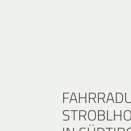
FAHRRADU
STROBLHO