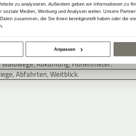
F UND SEINE UMGEBUNG. JETZT
Website zu analysieren. Außerdem geben wir Informationen zu I
N.
r soziale Medien, Werbung und Analysen weiter. Unsere Partner
 Daten zusammen, die Sie ihnen bereitgestellt haben oder die s
n.
EN: E-BIKE, MOUNTAINBIKE UND RE
Anpassen
routen entlang der Südtiroler Weinstraße.
: Waldwege, Abkühlung, Höhenmeter.
ege, Abfahrten, Weitblick.