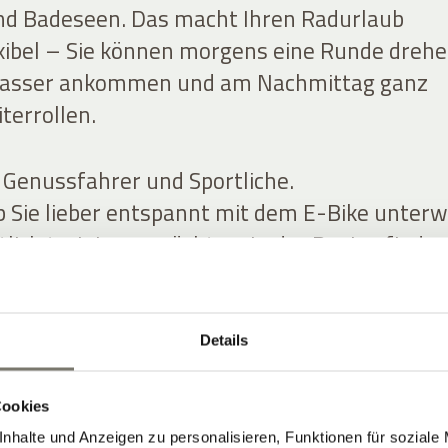
nd Badeseen. Das macht Ihren Radurlaub
xibel – Sie können morgens eine Runde drehe
asser ankommen und am Nachmittag ganz
terrollen.
 Genussfahrer und Sportliche.
ob Sie lieber entspannt mit dem E-Bike unter
tlich trainieren möchten: In der Region finden
drouten in allen Schwierigkeitsgraden – für
 Rennrad und E-Bike.
Details
Cookies
nhalte und Anzeigen zu personalisieren, Funktionen für soziale