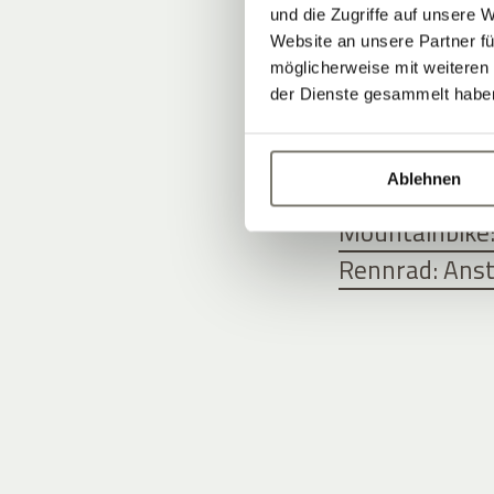
STROBLHO
und die Zugriffe auf unsere 
ENTDECKE
Website an unsere Partner fü
möglicherweise mit weiteren
der Dienste gesammelt habe
TOURENART
Ablehnen
E-Bike-Genuss
Mountainbike
Rennrad: Ansti