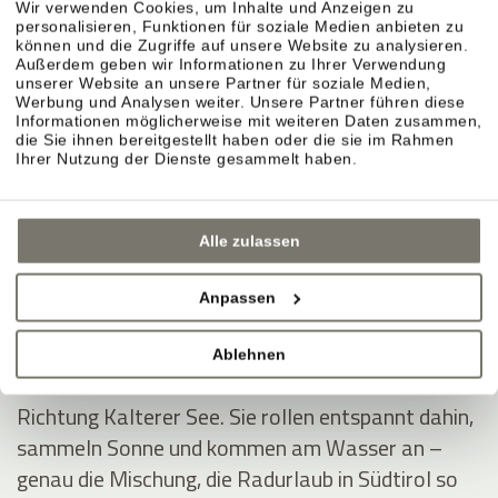
Wir verwenden Cookies, um Inhalte und Anzeigen zu
personalisieren, Funktionen für soziale Medien anbieten zu
können und die Zugriffe auf unsere Website zu analysieren.
Außerdem geben wir Informationen zu Ihrer Verwendung
unserer Website an unsere Partner für soziale Medien,
Montiggler Seen – erst radeln, dann ins Wasser.
Werbung und Analysen weiter. Unsere Partner führen diese
Informationen möglicherweise mit weiteren Daten zusammen,
Wenn Sie im Radurlaub ein klares Ziel möchten,
die Sie ihnen bereitgestellt haben oder die sie im Rahmen
sind die Montiggler Seen ideal: Sie fahren sich aus,
Ihrer Nutzung der Dienste gesammelt haben.
springen danach ins kühle Wasser und spüren
sofort dieses Sommerurlaubsgefühl – besonders
Alle zulassen
an heißen Tagen.
Anpassen
Kalterer See – durch Weinberge ins Südtirol-
Feeling.
Ablehnen
Die Klassiker-Route führt durch die Rebreihen
Richtung Kalterer See. Sie rollen entspannt dahin,
sammeln Sonne und kommen am Wasser an –
genau die Mischung, die Radurlaub in Südtirol so