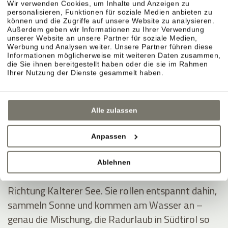
Wir verwenden Cookies, um Inhalte und Anzeigen zu
personalisieren, Funktionen für soziale Medien anbieten zu
können und die Zugriffe auf unsere Website zu analysieren.
Außerdem geben wir Informationen zu Ihrer Verwendung
unserer Website an unsere Partner für soziale Medien,
Montiggler Seen – erst radeln, dann ins Wasser.
Werbung und Analysen weiter. Unsere Partner führen diese
Informationen möglicherweise mit weiteren Daten zusammen,
Wenn Sie im Radurlaub ein klares Ziel möchten,
die Sie ihnen bereitgestellt haben oder die sie im Rahmen
sind die Montiggler Seen ideal: Sie fahren sich aus,
Ihrer Nutzung der Dienste gesammelt haben.
springen danach ins kühle Wasser und spüren
sofort dieses Sommerurlaubsgefühl – besonders
Alle zulassen
an heißen Tagen.
Anpassen
Kalterer See – durch Weinberge ins Südtirol-
Feeling.
Ablehnen
Die Klassiker-Route führt durch die Rebreihen
Richtung Kalterer See. Sie rollen entspannt dahin,
sammeln Sonne und kommen am Wasser an –
genau die Mischung, die Radurlaub in Südtirol so