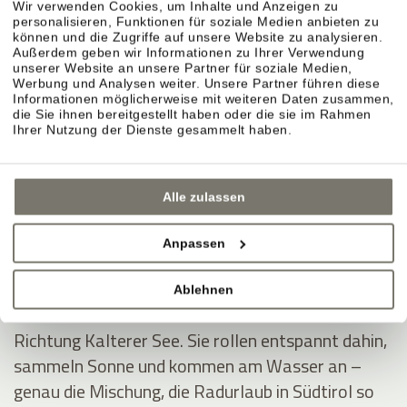
Wir verwenden Cookies, um Inhalte und Anzeigen zu
personalisieren, Funktionen für soziale Medien anbieten zu
können und die Zugriffe auf unsere Website zu analysieren.
Außerdem geben wir Informationen zu Ihrer Verwendung
unserer Website an unsere Partner für soziale Medien,
Montiggler Seen – erst radeln, dann ins Wasser.
Werbung und Analysen weiter. Unsere Partner führen diese
Informationen möglicherweise mit weiteren Daten zusammen,
Wenn Sie im Radurlaub ein klares Ziel möchten,
die Sie ihnen bereitgestellt haben oder die sie im Rahmen
sind die Montiggler Seen ideal: Sie fahren sich aus,
Ihrer Nutzung der Dienste gesammelt haben.
springen danach ins kühle Wasser und spüren
sofort dieses Sommerurlaubsgefühl – besonders
Alle zulassen
an heißen Tagen.
Anpassen
Kalterer See – durch Weinberge ins Südtirol-
Feeling.
Ablehnen
Die Klassiker-Route führt durch die Rebreihen
Richtung Kalterer See. Sie rollen entspannt dahin,
sammeln Sonne und kommen am Wasser an –
genau die Mischung, die Radurlaub in Südtirol so