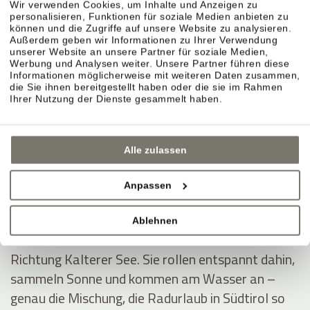
Wir verwenden Cookies, um Inhalte und Anzeigen zu
personalisieren, Funktionen für soziale Medien anbieten zu
können und die Zugriffe auf unsere Website zu analysieren.
Außerdem geben wir Informationen zu Ihrer Verwendung
unserer Website an unsere Partner für soziale Medien,
Montiggler Seen – erst radeln, dann ins Wasser.
Werbung und Analysen weiter. Unsere Partner führen diese
Informationen möglicherweise mit weiteren Daten zusammen,
Wenn Sie im Radurlaub ein klares Ziel möchten,
die Sie ihnen bereitgestellt haben oder die sie im Rahmen
sind die Montiggler Seen ideal: Sie fahren sich aus,
Ihrer Nutzung der Dienste gesammelt haben.
springen danach ins kühle Wasser und spüren
sofort dieses Sommerurlaubsgefühl – besonders
Alle zulassen
an heißen Tagen.
Anpassen
Kalterer See – durch Weinberge ins Südtirol-
Feeling.
Ablehnen
Die Klassiker-Route führt durch die Rebreihen
Richtung Kalterer See. Sie rollen entspannt dahin,
sammeln Sonne und kommen am Wasser an –
genau die Mischung, die Radurlaub in Südtirol so