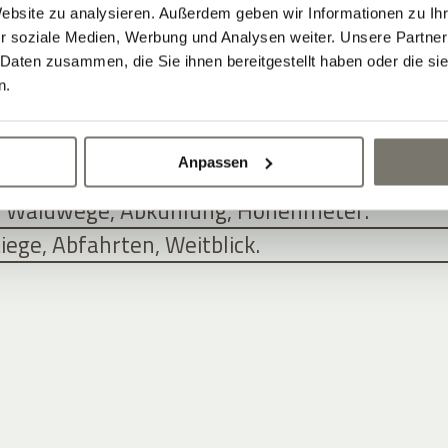
F UND SEINE UMGEBUNG. JETZT
Website zu analysieren. Außerdem geben wir Informationen zu I
N.
r soziale Medien, Werbung und Analysen weiter. Unsere Partner
 Daten zusammen, die Sie ihnen bereitgestellt haben oder die s
n.
EN: E-BIKE, MOUNTAINBIKE UND RE
Anpassen
routen entlang der Südtiroler Weinstraße.
: Waldwege, Abkühlung, Höhenmeter.
ege, Abfahrten, Weitblick.