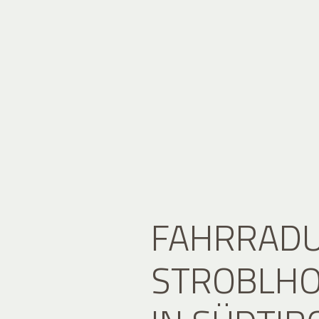
FAHRRADU
STROBLHO