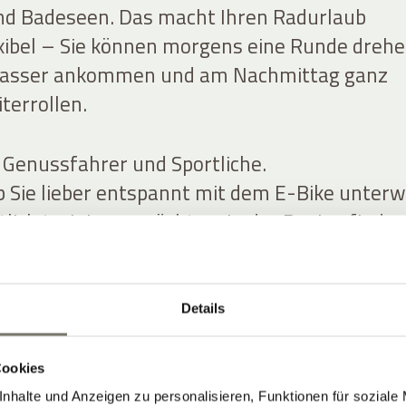
nd Badeseen. Das macht Ihren Radurlaub
xibel – Sie können morgens eine Runde drehe
asser ankommen und am Nachmittag ganz
terrollen.
 Genussfahrer und Sportliche.
ob Sie lieber entspannt mit dem E-Bike unter
tlich trainieren möchten: In der Region finden
drouten in allen Schwierigkeitsgraden – für
 Rennrad und E-Bike.
Details
Cookies
nhalte und Anzeigen zu personalisieren, Funktionen für soziale