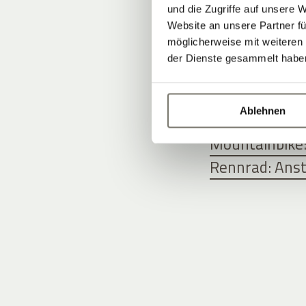
STROBLHO
und die Zugriffe auf unsere 
ENTDECKE
Website an unsere Partner fü
möglicherweise mit weiteren
der Dienste gesammelt habe
TOURENART
Ablehnen
E-Bike-Genuss
Mountainbike
Rennrad: Ansti