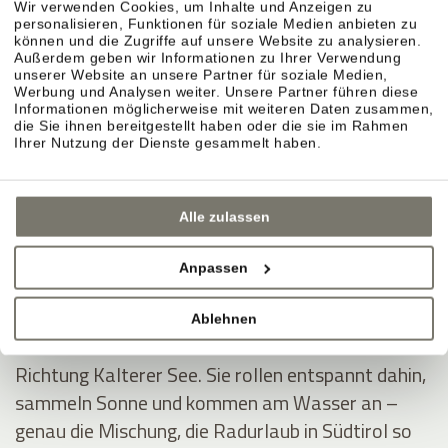
Wir verwenden Cookies, um Inhalte und Anzeigen zu
personalisieren, Funktionen für soziale Medien anbieten zu
können und die Zugriffe auf unsere Website zu analysieren.
Außerdem geben wir Informationen zu Ihrer Verwendung
unserer Website an unsere Partner für soziale Medien,
Montiggler Seen – erst radeln, dann ins Wasser.
Werbung und Analysen weiter. Unsere Partner führen diese
Informationen möglicherweise mit weiteren Daten zusammen,
Wenn Sie im Radurlaub ein klares Ziel möchten,
die Sie ihnen bereitgestellt haben oder die sie im Rahmen
sind die Montiggler Seen ideal: Sie fahren sich aus,
Ihrer Nutzung der Dienste gesammelt haben.
springen danach ins kühle Wasser und spüren
sofort dieses Sommerurlaubsgefühl – besonders
Alle zulassen
an heißen Tagen.
Anpassen
Kalterer See – durch Weinberge ins Südtirol-
Feeling.
Ablehnen
Die Klassiker-Route führt durch die Rebreihen
Richtung Kalterer See. Sie rollen entspannt dahin,
sammeln Sonne und kommen am Wasser an –
genau die Mischung, die Radurlaub in Südtirol so