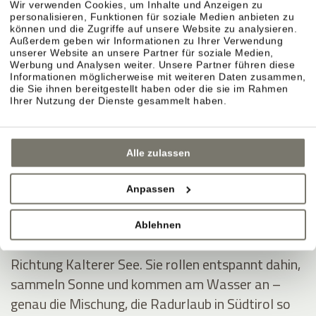
Wir verwenden Cookies, um Inhalte und Anzeigen zu
personalisieren, Funktionen für soziale Medien anbieten zu
können und die Zugriffe auf unsere Website zu analysieren.
Außerdem geben wir Informationen zu Ihrer Verwendung
unserer Website an unsere Partner für soziale Medien,
Montiggler Seen – erst radeln, dann ins Wasser.
Werbung und Analysen weiter. Unsere Partner führen diese
Informationen möglicherweise mit weiteren Daten zusammen,
Wenn Sie im Radurlaub ein klares Ziel möchten,
die Sie ihnen bereitgestellt haben oder die sie im Rahmen
sind die Montiggler Seen ideal: Sie fahren sich aus,
Ihrer Nutzung der Dienste gesammelt haben.
springen danach ins kühle Wasser und spüren
sofort dieses Sommerurlaubsgefühl – besonders
Alle zulassen
an heißen Tagen.
Anpassen
Kalterer See – durch Weinberge ins Südtirol-
Feeling.
Ablehnen
Die Klassiker-Route führt durch die Rebreihen
Richtung Kalterer See. Sie rollen entspannt dahin,
sammeln Sonne und kommen am Wasser an –
genau die Mischung, die Radurlaub in Südtirol so