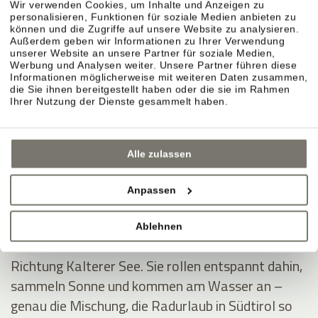
Wir verwenden Cookies, um Inhalte und Anzeigen zu
personalisieren, Funktionen für soziale Medien anbieten zu
können und die Zugriffe auf unsere Website zu analysieren.
Außerdem geben wir Informationen zu Ihrer Verwendung
unserer Website an unsere Partner für soziale Medien,
Montiggler Seen – erst radeln, dann ins Wasser.
Werbung und Analysen weiter. Unsere Partner führen diese
Informationen möglicherweise mit weiteren Daten zusammen,
Wenn Sie im Radurlaub ein klares Ziel möchten,
die Sie ihnen bereitgestellt haben oder die sie im Rahmen
sind die Montiggler Seen ideal: Sie fahren sich aus,
Ihrer Nutzung der Dienste gesammelt haben.
springen danach ins kühle Wasser und spüren
sofort dieses Sommerurlaubsgefühl – besonders
Alle zulassen
an heißen Tagen.
Anpassen
Kalterer See – durch Weinberge ins Südtirol-
Feeling.
Ablehnen
Die Klassiker-Route führt durch die Rebreihen
Richtung Kalterer See. Sie rollen entspannt dahin,
sammeln Sonne und kommen am Wasser an –
genau die Mischung, die Radurlaub in Südtirol so