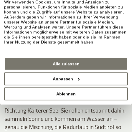
Wir verwenden Cookies, um Inhalte und Anzeigen zu
personalisieren, Funktionen für soziale Medien anbieten zu
können und die Zugriffe auf unsere Website zu analysieren.
Außerdem geben wir Informationen zu Ihrer Verwendung
unserer Website an unsere Partner für soziale Medien,
Montiggler Seen – erst radeln, dann ins Wasser.
Werbung und Analysen weiter. Unsere Partner führen diese
Informationen möglicherweise mit weiteren Daten zusammen,
Wenn Sie im Radurlaub ein klares Ziel möchten,
die Sie ihnen bereitgestellt haben oder die sie im Rahmen
sind die Montiggler Seen ideal: Sie fahren sich aus,
Ihrer Nutzung der Dienste gesammelt haben.
springen danach ins kühle Wasser und spüren
sofort dieses Sommerurlaubsgefühl – besonders
Alle zulassen
an heißen Tagen.
Anpassen
Kalterer See – durch Weinberge ins Südtirol-
Feeling.
Ablehnen
Die Klassiker-Route führt durch die Rebreihen
Richtung Kalterer See. Sie rollen entspannt dahin,
sammeln Sonne und kommen am Wasser an –
genau die Mischung, die Radurlaub in Südtirol so