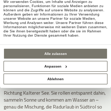
Wir verwenden Cookies, um Inhalte und Anzeigen zu
personalisieren, Funktionen für soziale Medien anbieten zu
können und die Zugriffe auf unsere Website zu analysieren.
Außerdem geben wir Informationen zu Ihrer Verwendung
unserer Website an unsere Partner für soziale Medien,
Montiggler Seen – erst radeln, dann ins Wasser.
Werbung und Analysen weiter. Unsere Partner führen diese
Informationen möglicherweise mit weiteren Daten zusammen,
Wenn Sie im Radurlaub ein klares Ziel möchten,
die Sie ihnen bereitgestellt haben oder die sie im Rahmen
sind die Montiggler Seen ideal: Sie fahren sich aus,
Ihrer Nutzung der Dienste gesammelt haben.
springen danach ins kühle Wasser und spüren
sofort dieses Sommerurlaubsgefühl – besonders
Alle zulassen
an heißen Tagen.
Anpassen
Kalterer See – durch Weinberge ins Südtirol-
Feeling.
Ablehnen
Die Klassiker-Route führt durch die Rebreihen
Richtung Kalterer See. Sie rollen entspannt dahin,
sammeln Sonne und kommen am Wasser an –
genau die Mischung, die Radurlaub in Südtirol so