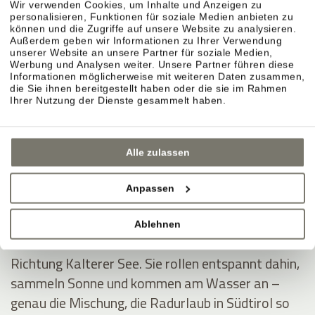
Wir verwenden Cookies, um Inhalte und Anzeigen zu
personalisieren, Funktionen für soziale Medien anbieten zu
können und die Zugriffe auf unsere Website zu analysieren.
Außerdem geben wir Informationen zu Ihrer Verwendung
unserer Website an unsere Partner für soziale Medien,
Montiggler Seen – erst radeln, dann ins Wasser.
Werbung und Analysen weiter. Unsere Partner führen diese
Informationen möglicherweise mit weiteren Daten zusammen,
Wenn Sie im Radurlaub ein klares Ziel möchten,
die Sie ihnen bereitgestellt haben oder die sie im Rahmen
sind die Montiggler Seen ideal: Sie fahren sich aus,
Ihrer Nutzung der Dienste gesammelt haben.
springen danach ins kühle Wasser und spüren
sofort dieses Sommerurlaubsgefühl – besonders
Alle zulassen
an heißen Tagen.
Anpassen
Kalterer See – durch Weinberge ins Südtirol-
Feeling.
Ablehnen
Die Klassiker-Route führt durch die Rebreihen
Richtung Kalterer See. Sie rollen entspannt dahin,
sammeln Sonne und kommen am Wasser an –
genau die Mischung, die Radurlaub in Südtirol so