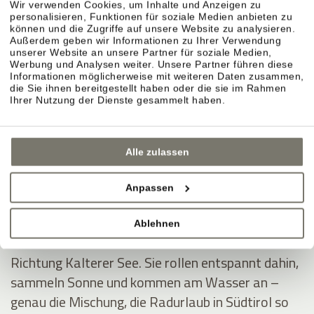
Wir verwenden Cookies, um Inhalte und Anzeigen zu
personalisieren, Funktionen für soziale Medien anbieten zu
können und die Zugriffe auf unsere Website zu analysieren.
Außerdem geben wir Informationen zu Ihrer Verwendung
unserer Website an unsere Partner für soziale Medien,
Montiggler Seen – erst radeln, dann ins Wasser.
Werbung und Analysen weiter. Unsere Partner führen diese
Informationen möglicherweise mit weiteren Daten zusammen,
Wenn Sie im Radurlaub ein klares Ziel möchten,
die Sie ihnen bereitgestellt haben oder die sie im Rahmen
sind die Montiggler Seen ideal: Sie fahren sich aus,
Ihrer Nutzung der Dienste gesammelt haben.
springen danach ins kühle Wasser und spüren
sofort dieses Sommerurlaubsgefühl – besonders
Alle zulassen
an heißen Tagen.
Anpassen
Kalterer See – durch Weinberge ins Südtirol-
Feeling.
Ablehnen
Die Klassiker-Route führt durch die Rebreihen
Richtung Kalterer See. Sie rollen entspannt dahin,
sammeln Sonne und kommen am Wasser an –
genau die Mischung, die Radurlaub in Südtirol so