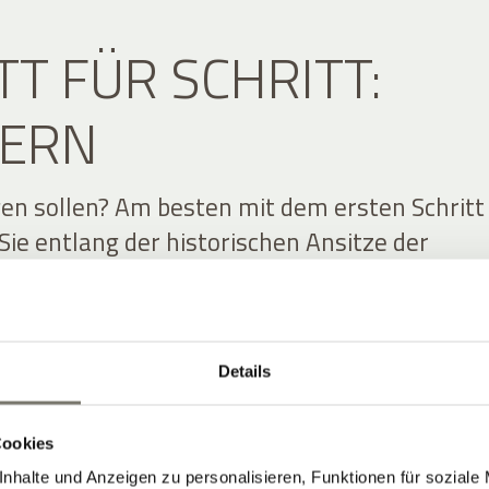
TT FÜR SCHRITT:
ERN
en sollen? Am besten mit dem ersten Schritt
Sie entlang der historischen Ansitze der
bei an Schloss Englar oder Schloss Moos,
ten Nachbarn. Für eine kühle Pause im heiße
der Weg zu den Eislöchern. Oder etwas weite
Details
en-Wanderung. Wenn Sie höher hinaus wolle
er Eppaner Höhenweg an – spektakuläre Aussi
auf die Dolomiten inklusive. Die lassen sich f
Cookies
svollere Bergtour ebenfalls gut erreichen. Ab
nhalte und Anzeigen zu personalisieren, Funktionen für soziale