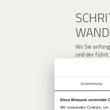
SCHRI
WAND
Wo Sie anfang
und der führt 
Umgebung, vor
unseren direk
Sommer führt 
Zustimmung
zur Drei-Burg
bietet sich d
übers Tal und 
Diese Webseite verwendet 
eine anspruch
Wir verwenden Cookies, um I