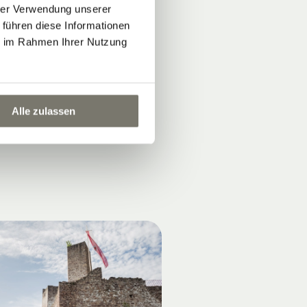
hrer Verwendung unserer
.
 führen diese Informationen
ie im Rahmen Ihrer Nutzung
Alle zulassen