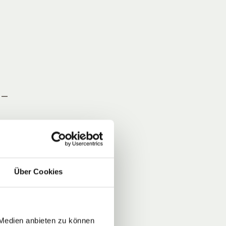
 –
n
r,
Über Cookies
n,
cht
ür
er
 Medien anbieten zu können