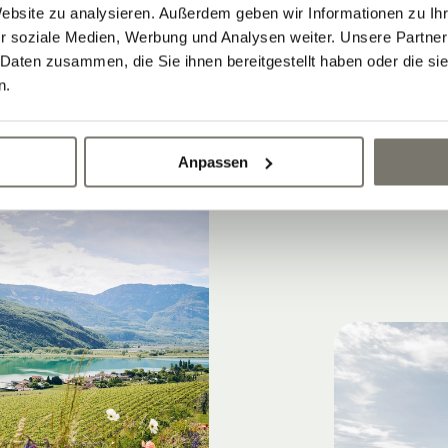
Website zu analysieren. Außerdem geben wir Informationen zu I
fach mal nach Lust und Laune treiben lassen
r soziale Medien, Werbung und Analysen weiter. Unsere Partner
 Daten zusammen, die Sie ihnen bereitgestellt haben oder die s
n.
Anpassen