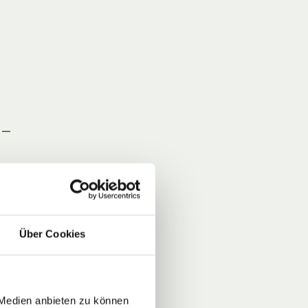
 –
n
r,
Über Cookies
n,
cht
ür
er
 Medien anbieten zu können