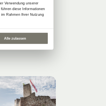
hrer Verwendung unserer
.
 führen diese Informationen
ie im Rahmen Ihrer Nutzung
Alle zulassen