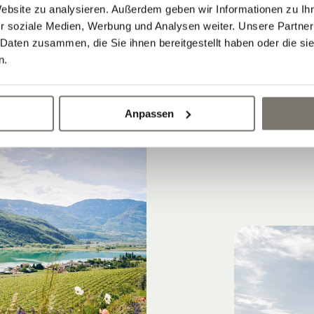
Website zu analysieren. Außerdem geben wir Informationen zu I
fach mal nach Lust und Laune treiben lassen
r soziale Medien, Werbung und Analysen weiter. Unsere Partner
 Daten zusammen, die Sie ihnen bereitgestellt haben oder die s
n.
Anpassen