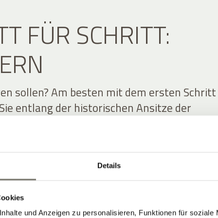
TT FÜR SCHRITT:
ERN
en sollen? Am besten mit dem ersten Schritt
Sie entlang der historischen Ansitze der
bei an Schloss Englar oder Schloss Moos,
ten Nachbarn. Für eine kühle Pause im heiße
der Weg zu den Eislöchern. Oder etwas weite
Details
en-Wanderung. Wenn Sie höher hinaus wolle
er Eppaner Höhenweg an – spektakuläre Aussi
auf die Dolomiten inklusive. Die lassen sich f
Cookies
svollere Bergtour ebenfalls gut erreichen. Ab
nhalte und Anzeigen zu personalisieren, Funktionen für soziale