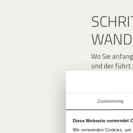
SCHRI
WAND
Wo Sie anfang
und der führt 
Umgebung, vor
unseren direk
Sommer führt 
Zustimmung
zur Drei-Burg
bietet sich d
übers Tal und 
Diese Webseite verwendet 
eine anspruch
Wir verwenden Cookies, um I