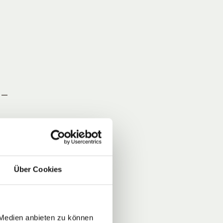
 –
n
r,
Über Cookies
n,
cht
ür
er
 Medien anbieten zu können