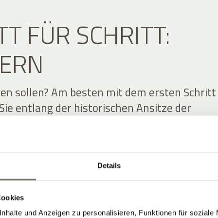
TT FÜR SCHRITT:
ERN
en sollen? Am besten mit dem ersten Schritt
Sie entlang der historischen Ansitze der
bei an Schloss Englar oder Schloss Moos,
ten Nachbarn. Für eine kühle Pause im heiße
der Weg zu den Eislöchern. Oder etwas weite
Details
en-Wanderung. Wenn Sie höher hinaus wolle
er Eppaner Höhenweg an – spektakuläre Aussi
auf die Dolomiten inklusive. Die lassen sich f
Cookies
svollere Bergtour ebenfalls gut erreichen. Ab
nhalte und Anzeigen zu personalisieren, Funktionen für soziale