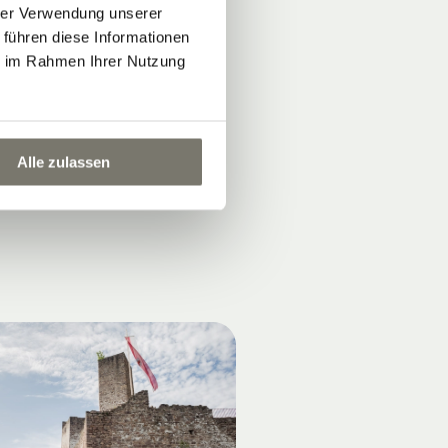
hrer Verwendung unserer
.
 führen diese Informationen
ie im Rahmen Ihrer Nutzung
Alle zulassen