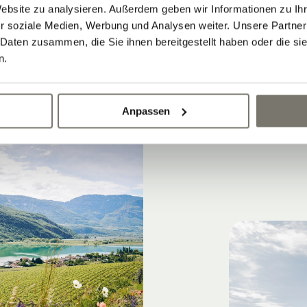
Website zu analysieren. Außerdem geben wir Informationen zu I
fach mal nach Lust und Laune treiben lassen
r soziale Medien, Werbung und Analysen weiter. Unsere Partner
 Daten zusammen, die Sie ihnen bereitgestellt haben oder die s
n.
Anpassen