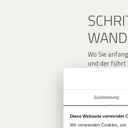
SCHRI
WAND
Wo Sie anfang
und der führt 
Umgebung, vor
unseren direk
Sommer führt 
Zustimmung
zur Drei-Burg
bietet sich d
übers Tal und 
Diese Webseite verwendet 
eine anspruch
Wir verwenden Cookies, um I