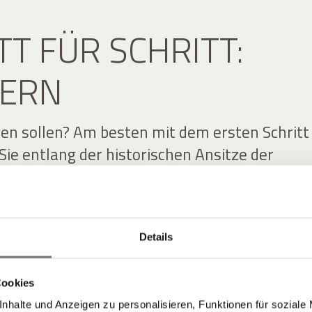
TT FÜR SCHRITT:
ERN
en sollen? Am besten mit dem ersten Schritt
Sie entlang der historischen Ansitze der
bei an Schloss Englar oder Schloss Moos,
ten Nachbarn. Für eine kühle Pause im heiße
der Weg zu den Eislöchern. Oder etwas weite
Details
en-Wanderung. Wenn Sie höher hinaus wolle
er Eppaner Höhenweg an – spektakuläre Aussi
auf die Dolomiten inklusive. Die lassen sich f
Cookies
svollere Bergtour ebenfalls gut erreichen. Ab
nhalte und Anzeigen zu personalisieren, Funktionen für soziale