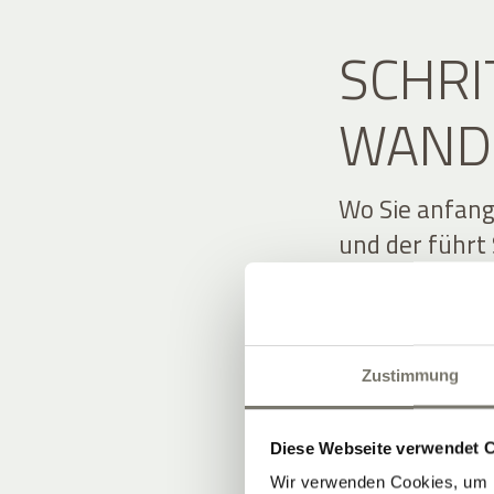
SCHRI
WAND
Wo Sie anfang
und der führt 
Umgebung, vor
unseren direk
Sommer führt 
Zustimmung
zur Drei-Burg
bietet sich d
übers Tal und 
Diese Webseite verwendet 
eine anspruch
Wir verwenden Cookies, um I