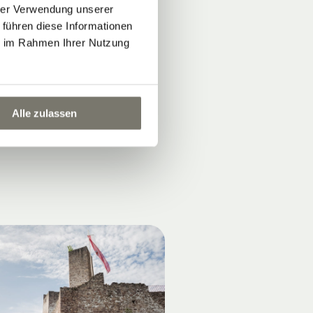
hrer Verwendung unserer
.
 führen diese Informationen
ie im Rahmen Ihrer Nutzung
Alle zulassen