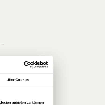
 –
n
r,
Über Cookies
n,
cht
ür
er
 Medien anbieten zu können