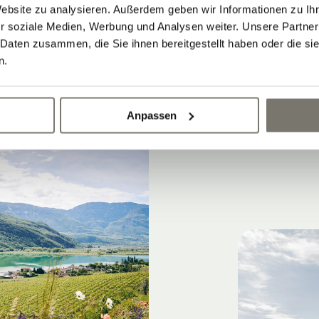
Website zu analysieren. Außerdem geben wir Informationen zu I
fach mal nach Lust und Laune treiben lassen
r soziale Medien, Werbung und Analysen weiter. Unsere Partner
 Daten zusammen, die Sie ihnen bereitgestellt haben oder die s
n.
Anpassen