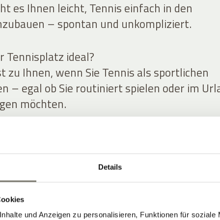
t es Ihnen leicht, Tennis einfach in den
nzubauen – spontan und unkompliziert.
r Tennisplatz ideal?
t zu Ihnen, wenn Sie Tennis als sportlichen
 – egal ob Sie routiniert spielen oder im Ur
igen möchten.
 Sie Tennis in Ihren Urlaubstag.
tiv, legen Sie eine Pause ein, genießen Sie de
Sie später nochmal. Tennis funktioniert hier 
Details
, sondern als angenehme Ergänzung zu Ihre
tirol.
Cookies
nhalte und Anzeigen zu personalisieren, Funktionen für soziale