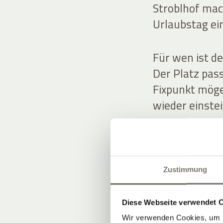
Stroblhof mach
Urlaubstag ei
Für wen ist de
Der Platz pass
Fixpunkt mögen
wieder einste
So integrieren
Starten Sie ak
– und spielen 
Zustimmung
als Programm
Sommer in Süd
Diese Webseite verwendet 
Wir verwenden Cookies, um I