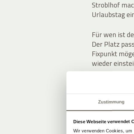
Stroblhof mach
Urlaubstag ei
Für wen ist de
Der Platz pass
Fixpunkt mögen
wieder einste
So integrieren
Starten Sie ak
– und spielen 
Zustimmung
als Programm
Sommer in Süd
Diese Webseite verwendet 
Wir verwenden Cookies, um I