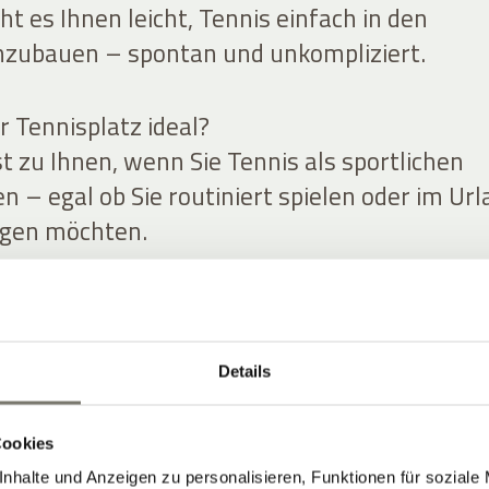
t es Ihnen leicht, Tennis einfach in den
nzubauen – spontan und unkompliziert.
r Tennisplatz ideal?
t zu Ihnen, wenn Sie Tennis als sportlichen
 – egal ob Sie routiniert spielen oder im Ur
igen möchten.
 Sie Tennis in Ihren Urlaubstag.
tiv, legen Sie eine Pause ein, genießen Sie de
Sie später nochmal. Tennis funktioniert hier 
Details
, sondern als angenehme Ergänzung zu Ihre
tirol.
Cookies
nhalte und Anzeigen zu personalisieren, Funktionen für soziale