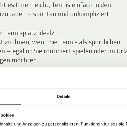
t es Ihnen leicht, Tennis einfach in den
nzubauen – spontan und unkompliziert.
r Tennisplatz ideal?
t zu Ihnen, wenn Sie Tennis als sportlichen
 – egal ob Sie routiniert spielen oder im Ur
igen möchten.
 Sie Tennis in Ihren Urlaubstag.
tiv, legen Sie eine Pause ein, genießen Sie de
Sie später nochmal. Tennis funktioniert hier 
Details
, sondern als angenehme Ergänzung zu Ihre
tirol.
Cookies
nhalte und Anzeigen zu personalisieren, Funktionen für soziale