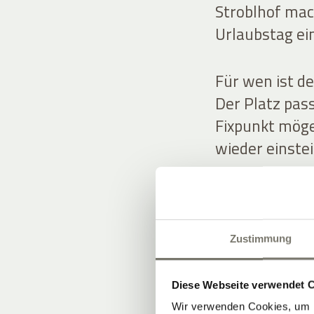
Stroblhof mach
Urlaubstag ei
Für wen ist de
Der Platz pass
Fixpunkt mögen
wieder einste
So integrieren
Starten Sie ak
– und spielen 
Zustimmung
als Programm
Sommer in Süd
Diese Webseite verwendet 
Wir verwenden Cookies, um I