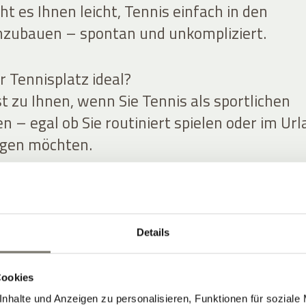
t es Ihnen leicht, Tennis einfach in den
nzubauen – spontan und unkompliziert.
r Tennisplatz ideal?
t zu Ihnen, wenn Sie Tennis als sportlichen
 – egal ob Sie routiniert spielen oder im Ur
igen möchten.
 Sie Tennis in Ihren Urlaubstag.
tiv, legen Sie eine Pause ein, genießen Sie de
Sie später nochmal. Tennis funktioniert hier 
Details
, sondern als angenehme Ergänzung zu Ihre
tirol.
Cookies
nhalte und Anzeigen zu personalisieren, Funktionen für soziale