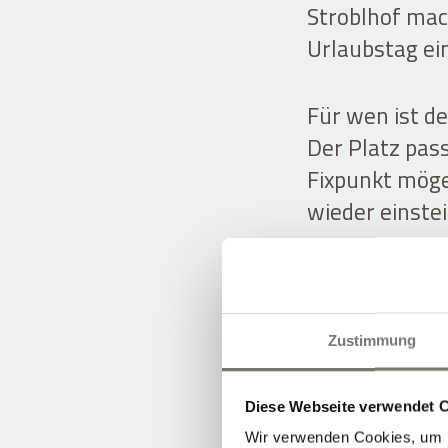
Stroblhof mach
Urlaubstag ei
Für wen ist de
Der Platz pass
Fixpunkt mögen
wieder einste
So integrieren
Starten Sie ak
– und spielen 
Zustimmung
als Programm
Sommer in Süd
Diese Webseite verwendet 
Wir verwenden Cookies, um I