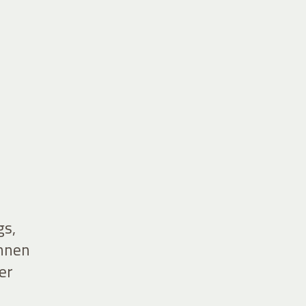
gs,
innen
er