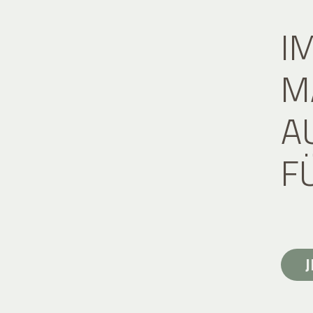
I
M
A
F