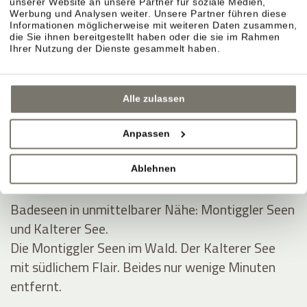
unserer Website an unsere Partner für soziale Medien,
Werbung und Analysen weiter. Unsere Partner führen diese
BADEURLAUB UND POOLS IM
Informationen möglicherweise mit weiteren Daten zusammen,
die Sie ihnen bereitgestellt haben oder die sie im Rahmen
STROBLHOF
Ihrer Nutzung der Dienste gesammelt haben.
Alle zulassen
Badeteich und schöne Liegewiese für den
Sommer.
Anpassen
Naturteich, Liegewiese, Ruhe. Platz zum Lesen,
Dösen, Abtauchen.
Ablehnen
Badeseen in unmittelbarer Nähe: Montiggler Seen
und Kalterer See.
Die Montiggler Seen im Wald. Der Kalterer See
mit südlichem Flair. Beides nur wenige Minuten
entfernt.