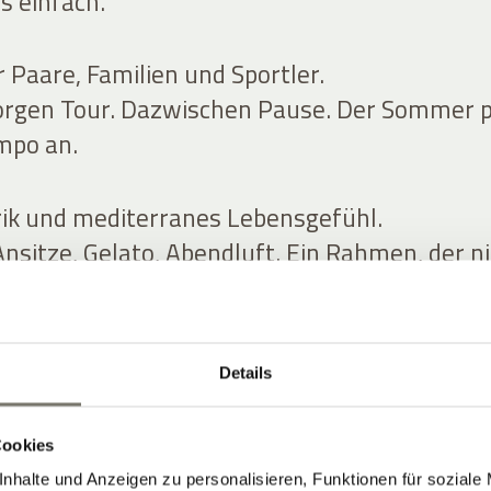
s einfach.
r Paare, Familien und Sportler.
orgen Tour. Dazwischen Pause. Der Sommer 
mpo an.
arik und mediterranes Lebensgefühl.
nsitze, Gelato, Abendluft. Ein Rahmen, der n
.
Details
ZIMMER
Cookies
nhalte und Anzeigen zu personalisieren, Funktionen für soziale