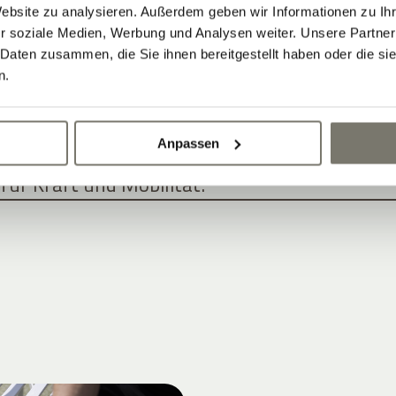
Website zu analysieren. Außerdem geben wir Informationen zu I
r soziale Medien, Werbung und Analysen weiter. Unsere Partner
RLAUB – ENTSPANNUNG UND AKTIVE
 Daten zusammen, die Sie ihnen bereitgestellt haben oder die s
n.
nd Ruheoasen für jede Saison.
r Sportler, Aktivreisende und Genießer.
Anpassen
splatz direkt am Hotel.
ür Kraft und Mobilität.