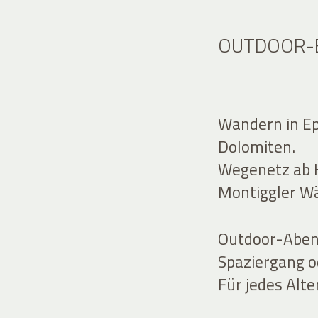
OUTDOOR-E
Wandern in Ep
Dolomiten.
Wegenetz ab H
Montiggler Wä
Outdoor-Abent
Spaziergang o
Für jedes Alte