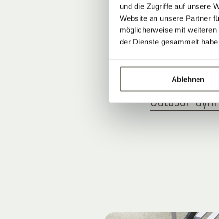
und die Zugriffe auf unsere 
Website an unsere Partner fü
WELLNESSU
möglicherweise mit weiteren
der Dienste gesammelt habe
Indoor-Pool u
Treatments fü
Ablehnen
Schöner Tenni
Outdoor-Gym f