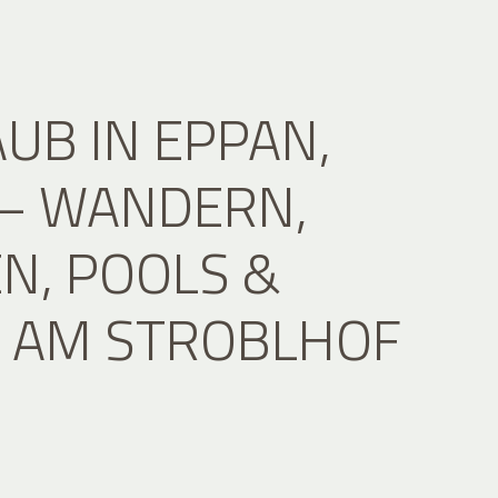
UB IN EPPAN,
 – WANDERN,
N, POOLS &
 AM STROBLHOF