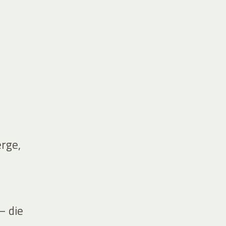
erge,
– die