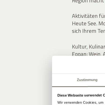
Region macht’
Aktivitäten fü
Heute See. M
sich Ihrem Te
Kultur, Kulin
Eppan: Wein, A
laut sein muss
Zustimmung
UNSERE 
Diese Webseite verwendet 
Wir verwenden Cookies, um I