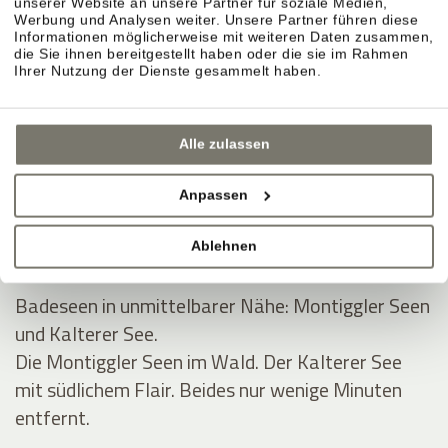
unserer Website an unsere Partner für soziale Medien,
Werbung und Analysen weiter. Unsere Partner führen diese
BADEURLAUB UND POOLS IM
Informationen möglicherweise mit weiteren Daten zusammen,
die Sie ihnen bereitgestellt haben oder die sie im Rahmen
STROBLHOF
Ihrer Nutzung der Dienste gesammelt haben.
Alle zulassen
Badeteich und schöne Liegewiese für den
Sommer.
Anpassen
Naturteich, Liegewiese, Ruhe. Platz zum Lesen,
Dösen, Abtauchen.
Ablehnen
Badeseen in unmittelbarer Nähe: Montiggler Seen
und Kalterer See.
Die Montiggler Seen im Wald. Der Kalterer See
mit südlichem Flair. Beides nur wenige Minuten
entfernt.