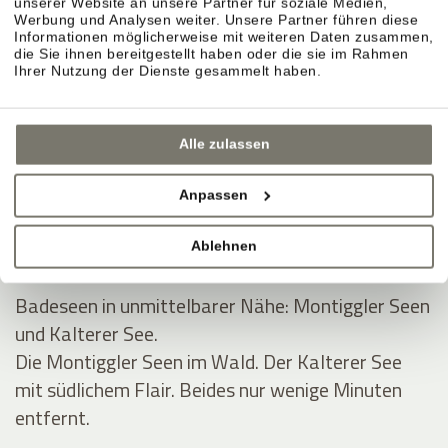
unserer Website an unsere Partner für soziale Medien,
Werbung und Analysen weiter. Unsere Partner führen diese
BADEURLAUB UND POOLS IM
Informationen möglicherweise mit weiteren Daten zusammen,
die Sie ihnen bereitgestellt haben oder die sie im Rahmen
STROBLHOF
Ihrer Nutzung der Dienste gesammelt haben.
Alle zulassen
Badeteich und schöne Liegewiese für den
Sommer.
Anpassen
Naturteich, Liegewiese, Ruhe. Platz zum Lesen,
Dösen, Abtauchen.
Ablehnen
Badeseen in unmittelbarer Nähe: Montiggler Seen
und Kalterer See.
Die Montiggler Seen im Wald. Der Kalterer See
mit südlichem Flair. Beides nur wenige Minuten
entfernt.