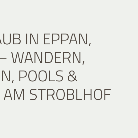
UB IN EPPAN,
 – WANDERN,
N, POOLS &
 AM STROBLHOF