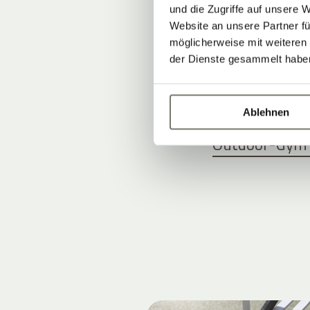
und die Zugriffe auf unsere 
Website an unsere Partner fü
WELLNESSU
möglicherweise mit weiteren
der Dienste gesammelt habe
Indoor-Pool u
Treatments fü
Ablehnen
Schöner Tenni
Outdoor-Gym f