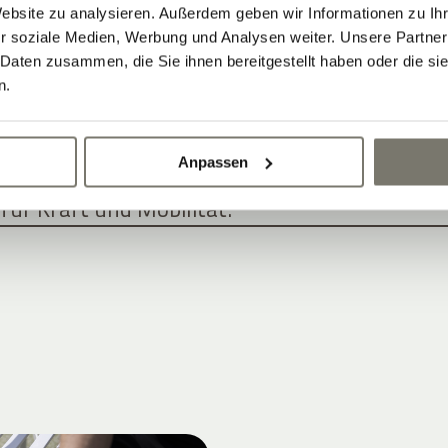
Website zu analysieren. Außerdem geben wir Informationen zu I
r soziale Medien, Werbung und Analysen weiter. Unsere Partner
RLAUB – ENTSPANNUNG UND AKTIVE
 Daten zusammen, die Sie ihnen bereitgestellt haben oder die s
n.
nd Ruheoasen für jede Saison.
r Sportler, Aktivreisende und Genießer.
Anpassen
splatz direkt am Hotel.
ür Kraft und Mobilität.