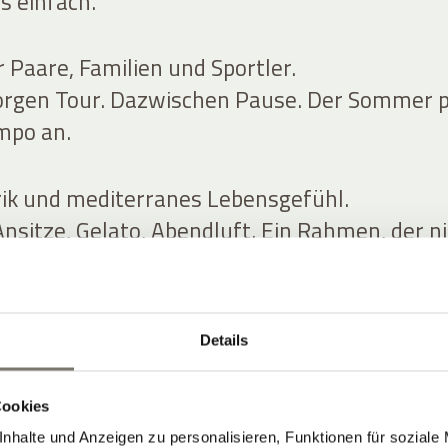
s einfach.
r Paare, Familien und Sportler.
orgen Tour. Dazwischen Pause. Der Sommer 
mpo an.
arik und mediterranes Lebensgefühl.
nsitze, Gelato, Abendluft. Ein Rahmen, der n
.
Details
ZIMMER
Cookies
nhalte und Anzeigen zu personalisieren, Funktionen für soziale