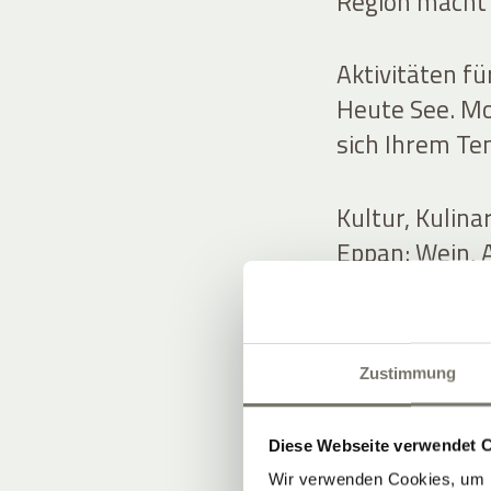
Region macht’
Aktivitäten fü
Heute See. M
sich Ihrem Te
Kultur, Kulin
Eppan: Wein, A
laut sein muss
Zustimmung
UNSERE 
Diese Webseite verwendet 
Wir verwenden Cookies, um I