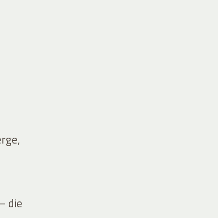
erge,
– die