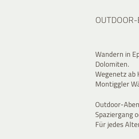
OUTDOOR-E
Wandern in Ep
Dolomiten.
Wegenetz ab H
Montiggler Wä
Outdoor-Abent
Spaziergang o
Für jedes Alte