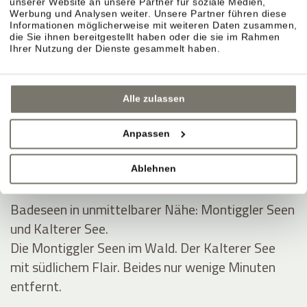
unserer Website an unsere Partner für soziale Medien,
Werbung und Analysen weiter. Unsere Partner führen diese
BADEURLAUB UND POOLS IM
Informationen möglicherweise mit weiteren Daten zusammen,
die Sie ihnen bereitgestellt haben oder die sie im Rahmen
STROBLHOF
Ihrer Nutzung der Dienste gesammelt haben.
Alle zulassen
Badeteich und schöne Liegewiese für den
Sommer.
Anpassen
Naturteich, Liegewiese, Ruhe. Platz zum Lesen,
Dösen, Abtauchen.
Ablehnen
Badeseen in unmittelbarer Nähe: Montiggler Seen
und Kalterer See.
Die Montiggler Seen im Wald. Der Kalterer See
mit südlichem Flair. Beides nur wenige Minuten
entfernt.