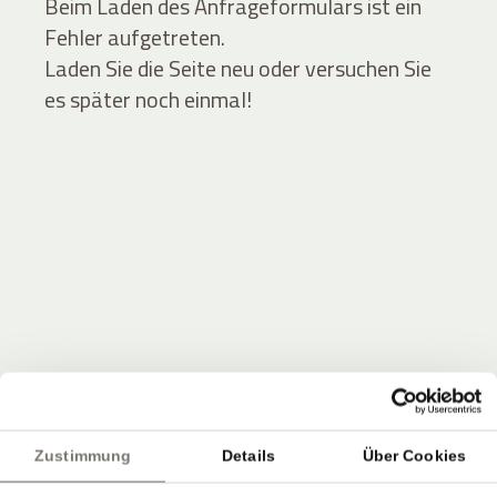
Beim Laden des Anfrageformulars ist ein
Fehler aufgetreten.
Laden Sie die Seite neu oder versuchen Sie
es später noch einmal!
JOIN THE COMMUNITY
Seien Sie unter den Ersten, die Neuigkeiten vom
Zustimmung
Details
Über Cookies
Stroblhof erfahren.