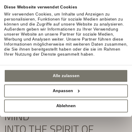
Exklusive Angebote und Aktuelles aus unserem
Diese Webseite verwendet Cookies
Weinhotel in Südtirol erwarten Sie.
Wir verwenden Cookies, um Inhalte und Anzeigen zu
personalisieren, Funktionen für soziale Medien anbieten zu
Einfach ausfüllen und Newsletter abonnieren:
können und die Zugriffe auf unsere Website zu analysieren.
Außerdem geben wir Informationen zu Ihrer Verwendung
unserer Website an unsere Partner für soziale Medien,
Werbung und Analysen weiter. Unsere Partner führen diese
Informationen möglicherweise mit weiteren Daten zusammen,
die Sie ihnen bereitgestellt haben oder die sie im Rahmen
Ihrer Nutzung der Dienste gesammelt haben.
Alle zulassen
Anpassen
SLIP YOUR BODY AND
Ablehnen
MIND
INTO THE SPIRIT OF