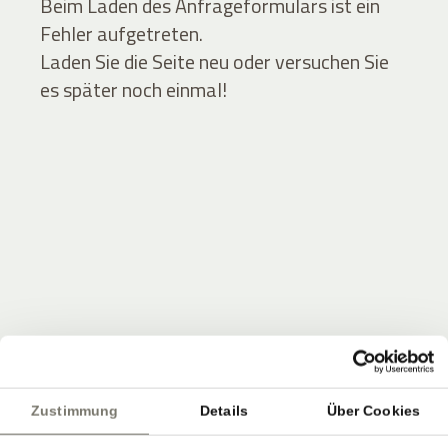
Beim Laden des Anfrageformulars ist ein
Fehler aufgetreten.
Laden Sie die Seite neu oder versuchen Sie
es später noch einmal!
JOIN THE COMMUNITY
Seien Sie unter den Ersten, die Neuigkeiten vom
Zustimmung
Details
Über Cookies
Stroblhof erfahren.