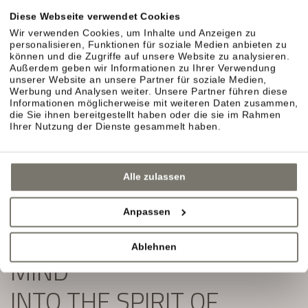
Exklusive Angebote und Aktuelles aus unserem
Diese Webseite verwendet Cookies
Weinhotel in Südtirol erwarten Sie.
Wir verwenden Cookies, um Inhalte und Anzeigen zu
personalisieren, Funktionen für soziale Medien anbieten zu
Einfach ausfüllen und Newsletter abonnieren:
können und die Zugriffe auf unsere Website zu analysieren.
Außerdem geben wir Informationen zu Ihrer Verwendung
unserer Website an unsere Partner für soziale Medien,
Werbung und Analysen weiter. Unsere Partner führen diese
Informationen möglicherweise mit weiteren Daten zusammen,
die Sie ihnen bereitgestellt haben oder die sie im Rahmen
Ihrer Nutzung der Dienste gesammelt haben.
Alle zulassen
Anpassen
SLIP YOUR BODY AND
Ablehnen
MIND
INTO THE SPIRIT OF