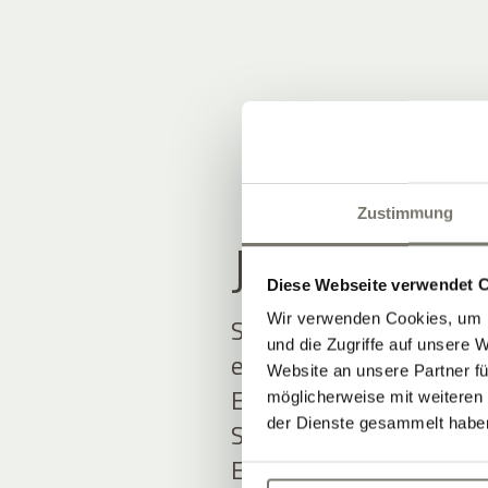
Zustimmung
JOIN THE
Diese Webseite verwendet 
Wir verwenden Cookies, um I
Seien Sie unter den Ers
und die Zugriffe auf unsere 
erfahren.
Website an unsere Partner fü
Exklusive Angebote und
möglicherweise mit weiteren
der Dienste gesammelt habe
Südtirol erwarten Sie.
Einfach ausfüllen und 