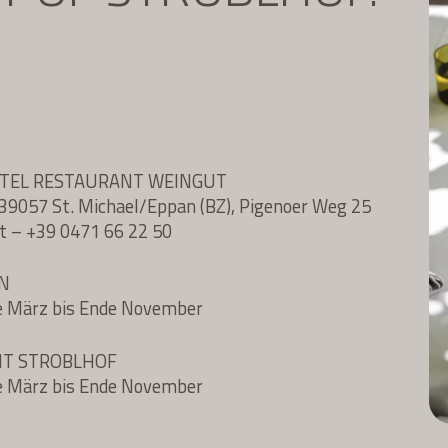
OTEL RESTAURANT WEINGUT
l, 39057 St. Michael/Eppan (BZ), Pigenoer Weg 25
t
–
+39 0471 66 22 50
N
e März bis Ende November
NT STROBLHOF
e März bis Ende November