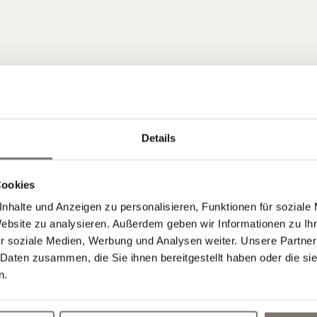
Details
 COMMUNITY
Cookies
nhalte und Anzeigen zu personalisieren, Funktionen für soziale
ten, die Neuigkeiten vom Stroblhof
Website zu analysieren. Außerdem geben wir Informationen zu I
r soziale Medien, Werbung und Analysen weiter. Unsere Partner
 Aktuelles aus unserem Weinhotel in
 Daten zusammen, die Sie ihnen bereitgestellt haben oder die s
n.
Newsletter abonnieren: