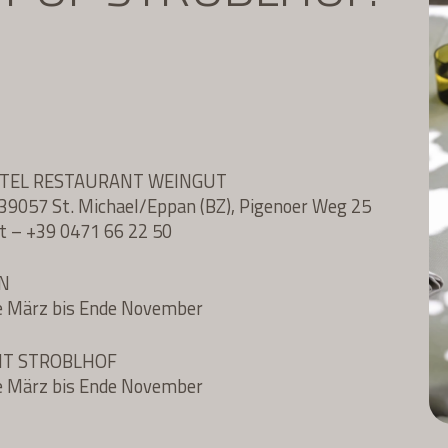
OTEL RESTAURANT WEINGUT
l, 39057 St. Michael/Eppan (BZ), Pigenoer Weg 25
t
–
+39 0471 66 22 50
N
e März bis Ende November
NT STROBLHOF
e März bis Ende November