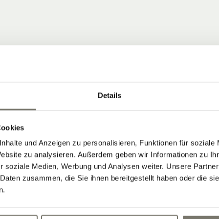
Details
 COMMUNITY
Cookies
nhalte und Anzeigen zu personalisieren, Funktionen für soziale
ten, die Neuigkeiten vom Stroblhof
Website zu analysieren. Außerdem geben wir Informationen zu I
r soziale Medien, Werbung und Analysen weiter. Unsere Partner
 Aktuelles aus unserem Weinhotel in
 Daten zusammen, die Sie ihnen bereitgestellt haben oder die s
n.
Newsletter abonnieren: