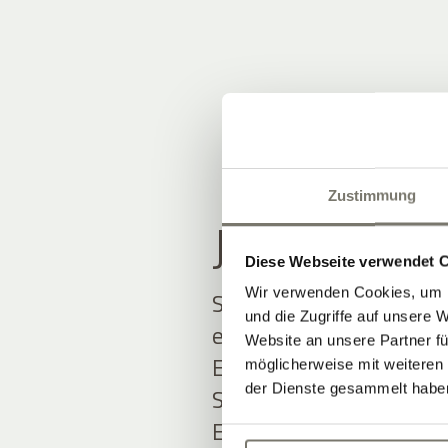
Zustimmung
JOIN THE
Diese Webseite verwendet 
Wir verwenden Cookies, um I
Seien Sie unter den Ers
und die Zugriffe auf unsere 
erfahren.
Website an unsere Partner fü
Exklusive Angebote und
möglicherweise mit weiteren
der Dienste gesammelt habe
Südtirol erwarten Sie.
Einfach ausfüllen und 