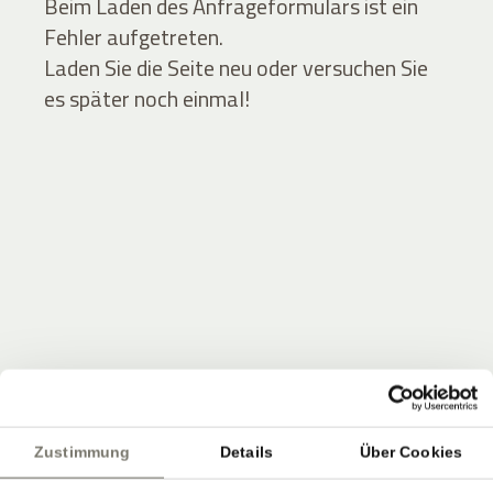
Beim Laden des Anfrageformulars ist ein
Fehler aufgetreten.
Laden Sie die Seite neu oder versuchen Sie
es später noch einmal!
JOIN THE COMMUNITY
Seien Sie unter den Ersten, die Neuigkeiten vom
Zustimmung
Details
Über Cookies
Stroblhof erfahren.