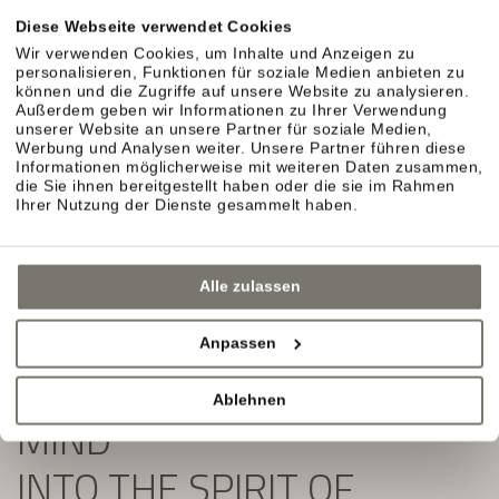
Exklusive Angebote und Aktuelles aus unserem
Diese Webseite verwendet Cookies
Weinhotel in Südtirol erwarten Sie.
Wir verwenden Cookies, um Inhalte und Anzeigen zu
personalisieren, Funktionen für soziale Medien anbieten zu
Einfach ausfüllen und Newsletter abonnieren:
können und die Zugriffe auf unsere Website zu analysieren.
Außerdem geben wir Informationen zu Ihrer Verwendung
unserer Website an unsere Partner für soziale Medien,
Werbung und Analysen weiter. Unsere Partner führen diese
Informationen möglicherweise mit weiteren Daten zusammen,
die Sie ihnen bereitgestellt haben oder die sie im Rahmen
Ihrer Nutzung der Dienste gesammelt haben.
Alle zulassen
Anpassen
SLIP YOUR BODY AND
Ablehnen
MIND
INTO THE SPIRIT OF