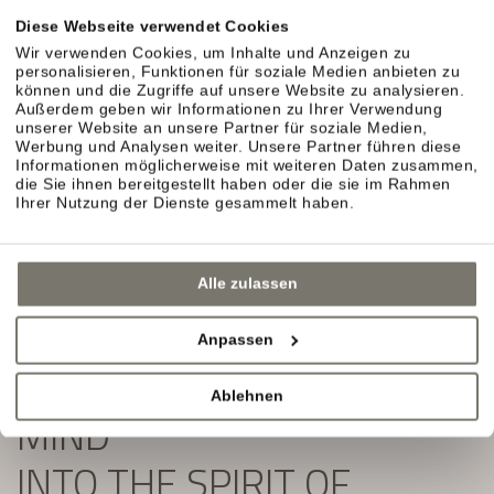
Exklusive Angebote und Aktuelles aus unserem
Diese Webseite verwendet Cookies
Weinhotel in Südtirol erwarten Sie.
Wir verwenden Cookies, um Inhalte und Anzeigen zu
personalisieren, Funktionen für soziale Medien anbieten zu
Einfach ausfüllen und Newsletter abonnieren:
können und die Zugriffe auf unsere Website zu analysieren.
Außerdem geben wir Informationen zu Ihrer Verwendung
unserer Website an unsere Partner für soziale Medien,
Werbung und Analysen weiter. Unsere Partner führen diese
Informationen möglicherweise mit weiteren Daten zusammen,
die Sie ihnen bereitgestellt haben oder die sie im Rahmen
Ihrer Nutzung der Dienste gesammelt haben.
Alle zulassen
Anpassen
SLIP YOUR BODY AND
Ablehnen
MIND
INTO THE SPIRIT OF