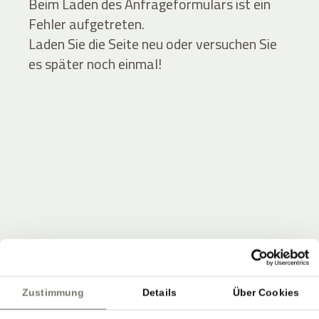
Beim Laden des Anfrageformulars ist ein
Fehler aufgetreten.
Laden Sie die Seite neu oder versuchen Sie
es später noch einmal!
JOIN THE COMMUNITY
Seien Sie unter den Ersten, die Neuigkeiten vom
Zustimmung
Details
Über Cookies
Stroblhof erfahren.