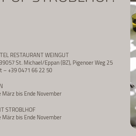
OTEL RESTAURANT WEINGUT
l, 39057 St. Michael/Eppan (BZ), Pigenoer Weg 25
t
–
+39 0471 66 22 50
N
e März bis Ende November
NT STROBLHOF
e März bis Ende November