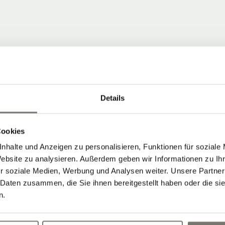
Details
 COMMUNITY
Cookies
nhalte und Anzeigen zu personalisieren, Funktionen für soziale
ten, die Neuigkeiten vom Stroblhof
Website zu analysieren. Außerdem geben wir Informationen zu I
r soziale Medien, Werbung und Analysen weiter. Unsere Partner
 Aktuelles aus unserem Weinhotel in
 Daten zusammen, die Sie ihnen bereitgestellt haben oder die s
n.
Newsletter abonnieren: