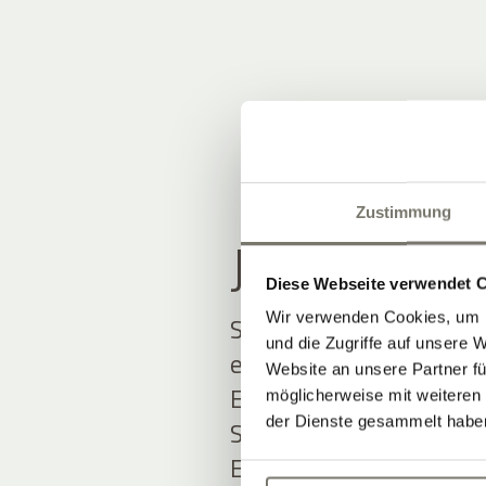
Zustimmung
JOIN THE
Diese Webseite verwendet 
Wir verwenden Cookies, um I
Seien Sie unter den Ers
und die Zugriffe auf unsere 
erfahren.
Website an unsere Partner fü
Exklusive Angebote und
möglicherweise mit weiteren
der Dienste gesammelt habe
Südtirol erwarten Sie.
Einfach ausfüllen und 