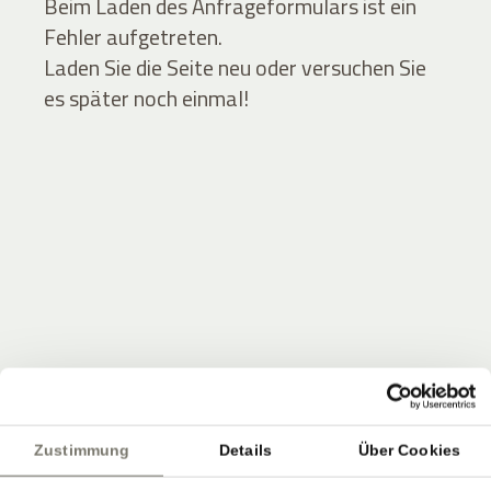
Beim Laden des Anfrageformulars ist ein
Fehler aufgetreten.
Laden Sie die Seite neu oder versuchen Sie
es später noch einmal!
JOIN THE COMMUNITY
Seien Sie unter den Ersten, die Neuigkeiten vom
Zustimmung
Details
Über Cookies
Stroblhof erfahren.