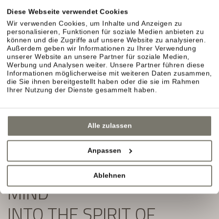
Exklusive Angebote und Aktuelles aus unserem
Diese Webseite verwendet Cookies
Weinhotel in Südtirol erwarten Sie.
Wir verwenden Cookies, um Inhalte und Anzeigen zu
personalisieren, Funktionen für soziale Medien anbieten zu
Einfach ausfüllen und Newsletter abonnieren:
können und die Zugriffe auf unsere Website zu analysieren.
Außerdem geben wir Informationen zu Ihrer Verwendung
unserer Website an unsere Partner für soziale Medien,
Werbung und Analysen weiter. Unsere Partner führen diese
Informationen möglicherweise mit weiteren Daten zusammen,
die Sie ihnen bereitgestellt haben oder die sie im Rahmen
Ihrer Nutzung der Dienste gesammelt haben.
Alle zulassen
Anpassen
SLIP YOUR BODY AND
Ablehnen
MIND
INTO THE SPIRIT OF