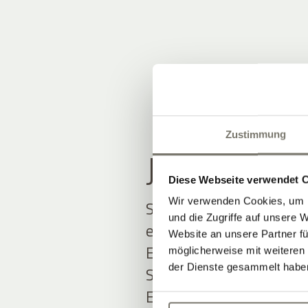
Zustimmung
JOIN THE
Diese Webseite verwendet 
Wir verwenden Cookies, um I
Seien Sie unter den Ers
und die Zugriffe auf unsere 
erfahren.
Website an unsere Partner fü
Exklusive Angebote und
möglicherweise mit weiteren
der Dienste gesammelt habe
Südtirol erwarten Sie.
Einfach ausfüllen und 