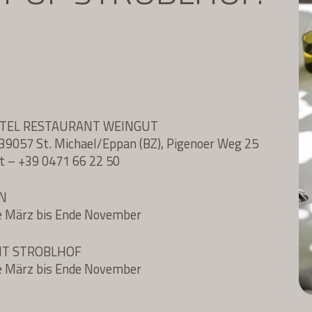
OTEL RESTAURANT WEINGUT
l, 39057 St. Michael/Eppan (BZ), Pigenoer Weg 25
t
–
+39 0471 66 22 50
N
e März bis Ende November
NT STROBLHOF
e März bis Ende November