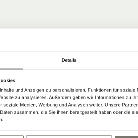
Details
 COMMUNITY
Cookies
nhalte und Anzeigen zu personalisieren, Funktionen für soziale
ten, die Neuigkeiten vom Stroblhof
Website zu analysieren. Außerdem geben wir Informationen zu I
r soziale Medien, Werbung und Analysen weiter. Unsere Partner
 Aktuelles aus unserem Weinhotel in
 Daten zusammen, die Sie ihnen bereitgestellt haben oder die s
n.
Newsletter abonnieren: