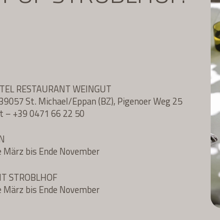
OTEL RESTAURANT WEINGUT
l, 39057 St. Michael/Eppan (BZ), Pigenoer Weg 25
t
–
+39 0471 66 22 50
N
e März bis Ende November
NT STROBLHOF
e März bis Ende November