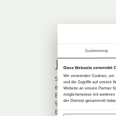
Zustimmung
JOIN THE
Diese Webseite verwendet 
Wir verwenden Cookies, um I
Seien Sie unter den Ers
und die Zugriffe auf unsere 
erfahren.
Website an unsere Partner fü
Exklusive Angebote und
möglicherweise mit weiteren
der Dienste gesammelt habe
Südtirol erwarten Sie.
Einfach ausfüllen und 