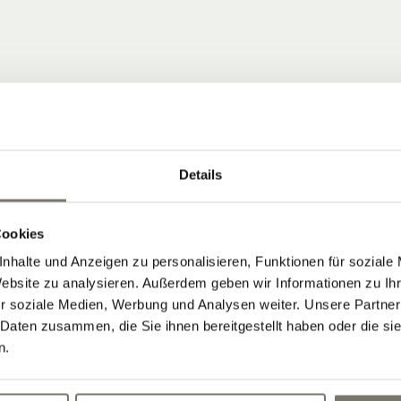
Details
 COMMUNITY
Cookies
nhalte und Anzeigen zu personalisieren, Funktionen für soziale
ten, die Neuigkeiten vom Stroblhof
Website zu analysieren. Außerdem geben wir Informationen zu I
r soziale Medien, Werbung und Analysen weiter. Unsere Partner
 Aktuelles aus unserem Weinhotel in
 Daten zusammen, die Sie ihnen bereitgestellt haben oder die s
n.
Newsletter abonnieren: