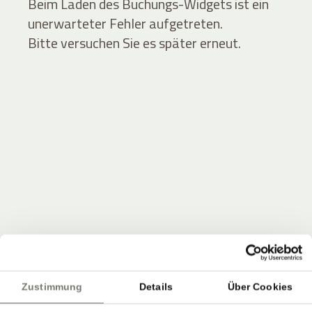
Beim Laden des Buchungs-Widgets ist ein
unerwarteter Fehler aufgetreten.
Bitte versuchen Sie es später erneut.
JOIN THE COMMUNITY
Seien Sie unter den Ersten, die Neuigkeiten vom
Zustimmung
Details
Über Cookies
Stroblhof erfahren.