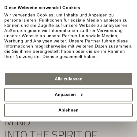
Exklusive Angebote und Aktuelles aus unserem
Diese Webseite verwendet Cookies
Weinhotel in Südtirol erwarten Sie.
Wir verwenden Cookies, um Inhalte und Anzeigen zu
personalisieren, Funktionen für soziale Medien anbieten zu
Einfach ausfüllen und Newsletter abonnieren:
können und die Zugriffe auf unsere Website zu analysieren.
Außerdem geben wir Informationen zu Ihrer Verwendung
unserer Website an unsere Partner für soziale Medien,
Werbung und Analysen weiter. Unsere Partner führen diese
Informationen möglicherweise mit weiteren Daten zusammen,
die Sie ihnen bereitgestellt haben oder die sie im Rahmen
Ihrer Nutzung der Dienste gesammelt haben.
Alle zulassen
Anpassen
SLIP YOUR BODY AND
Ablehnen
MIND
INTO THE SPIRIT OF