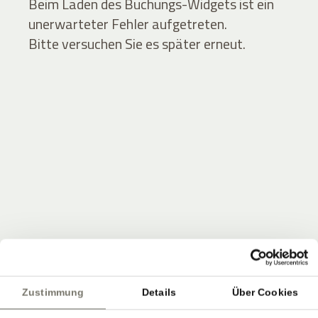
Beim Laden des Buchungs-Widgets ist ein
unerwarteter Fehler aufgetreten.
Bitte versuchen Sie es später erneut.
JOIN THE COMMUNITY
Seien Sie unter den Ersten, die Neuigkeiten vom
Zustimmung
Details
Über Cookies
Stroblhof erfahren.