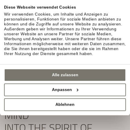
Exklusive Angebote und Aktuelles aus unserem
Diese Webseite verwendet Cookies
Weinhotel in Südtirol erwarten Sie.
Wir verwenden Cookies, um Inhalte und Anzeigen zu
personalisieren, Funktionen für soziale Medien anbieten zu
Einfach ausfüllen und Newsletter abonnieren:
können und die Zugriffe auf unsere Website zu analysieren.
Außerdem geben wir Informationen zu Ihrer Verwendung
unserer Website an unsere Partner für soziale Medien,
Werbung und Analysen weiter. Unsere Partner führen diese
Informationen möglicherweise mit weiteren Daten zusammen,
die Sie ihnen bereitgestellt haben oder die sie im Rahmen
Ihrer Nutzung der Dienste gesammelt haben.
Alle zulassen
Anpassen
SLIP YOUR BODY AND
Ablehnen
MIND
INTO THE SPIRIT OF