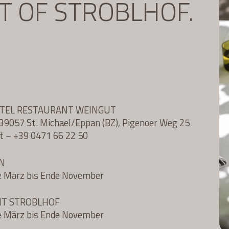
IT OF STROBLHOF.
OTEL RESTAURANT WEINGUT
l, 39057 St. Michael/Eppan (BZ), Pigenoer Weg 25
t
–
+39 0471 66 22 50
N
e März bis Ende November
NT STROBLHOF
e März bis Ende November