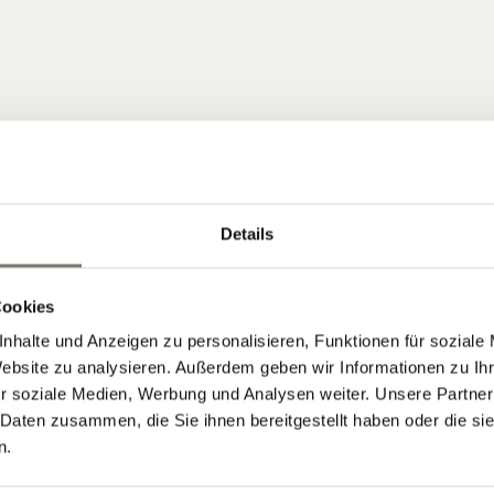
Details
 COMMUNITY
Cookies
nhalte und Anzeigen zu personalisieren, Funktionen für soziale
ten, die Neuigkeiten vom Stroblhof
Website zu analysieren. Außerdem geben wir Informationen zu I
r soziale Medien, Werbung und Analysen weiter. Unsere Partner
 Daten zusammen, die Sie ihnen bereitgestellt haben oder die s
 Aktuelles aus unserem Weinhotel in
n.