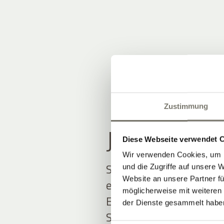
Zustimmung
JOIN THE
Diese Webseite verwendet 
Wir verwenden Cookies, um I
Seien Sie unter den Ers
und die Zugriffe auf unsere 
Website an unsere Partner fü
erfahren.
möglicherweise mit weiteren
Exklusive Angebote und
der Dienste gesammelt habe
Südtirol erwarten Sie.