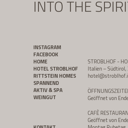
INTO THE SPIR
INSTAGRAM
FACEBOOK
HOME
STROBLHOF - H
HOTEL STROBLHOF
Italien – Südtiro
RITTSTEIN HOMES
hotel@
stroblhof.i
SPANNEND
AKTIV & SPA
ÖFFNUNGSZEITE
WEINGUT
Geöffnet von End
CAFÈ RESTAURA
Geöffnet von End
KONTAKT
Montag Ruhetag